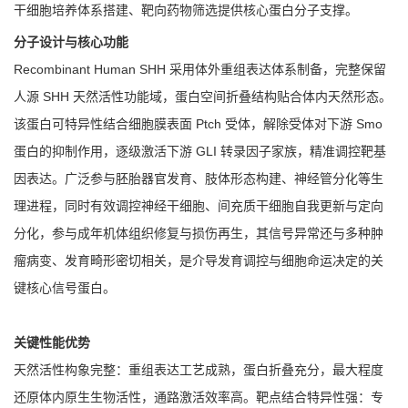
干细胞培养体系搭建、靶向药物筛选提供核心蛋白分子支撑。
分子设计与核心功能
Recombinant Human SHH 采用体外重组表达体系制备，完整保留
人源 SHH 天然活性功能域，蛋白空间折叠结构贴合体内天然形态。
该蛋白可特异性结合细胞膜表面 Ptch 受体，解除受体对下游 Smo
蛋白的抑制作用，逐级激活下游 GLI 转录因子家族，精准调控靶基
因表达。广泛参与胚胎器官发育、肢体形态构建、神经管分化等生
理进程，同时有效调控神经干细胞、间充质干细胞自我更新与定向
分化，参与成年机体组织修复与损伤再生，其信号异常还与多种肿
瘤病变、发育畸形密切相关，是介导发育调控与细胞命运决定的关
键核心信号蛋白。
关键性能优势
天然活性构象完整：重组表达工艺成熟，蛋白折叠充分，最大程度
还原体内原生生物活性，通路激活效率高。靶点结合特异性强：专