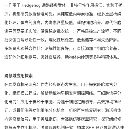
一作用于 Hedgehog 通路经典受体，非特异性作用极低，实验干扰
少，机制研究数据精准可靠。高纯度低内毒素标准：经多重层析纯
化处理，蛋白纯度高，内毒素含量极低，适配细胞培养、原代细胞
诱导等高要求实验。活性稳定批次统一：严格质控生产流程，不同
批次蛋白诱导活性一致，理化性质稳定，低温储存不易失活降解。
多场景实验兼容性佳：溶解性能良好，可直接添加至细胞培养基，
适配体外细胞诱导、类器官培养、动物体内给药等多种科研体系。
跨领域应用探索
胚胎发育机制研究：作为经典形态发生素，用于探究胚胎器官分
化、组织模式建成，解析动植物早期发育调控网络。干细胞诱导分
化研究：应用于神经干细胞、骨髓干细胞定向诱导，高效推动神经
元、成骨细胞等功能细胞分化培育。组织再生修复研究：激活机体
内源修复信号，用于神经损伤、骨骼损伤等模型研究，探究组织修
复与再生作用机制。肿瘤病理机制研究：构建 SHH 通路异常激活肿