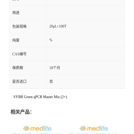
用途
20μL×100T
包装规格
%
纯度
CAS编号
保质期
18个月
是否进口
否
SYBR Green qPCR Master Mix (2×)
相关产品：