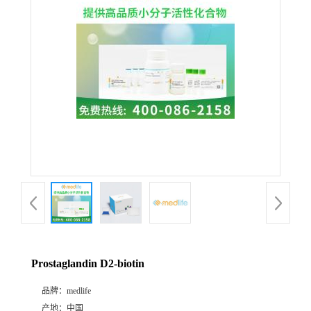
Prostaglandin D2-biotin
品牌：
medlife
产地：
中国