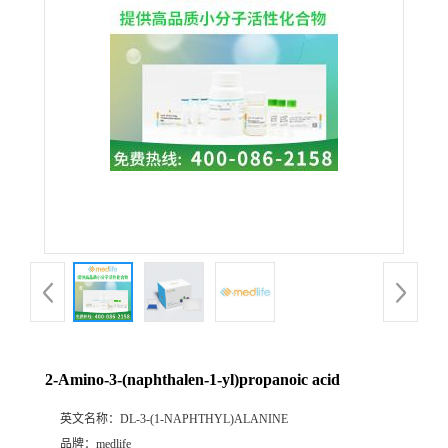
2-Amino-3-(naphthalen-1-yl)propanoic acid
英文名称：
DL-3-(1-NAPHTHYL)ALANINE
品牌：
medlife