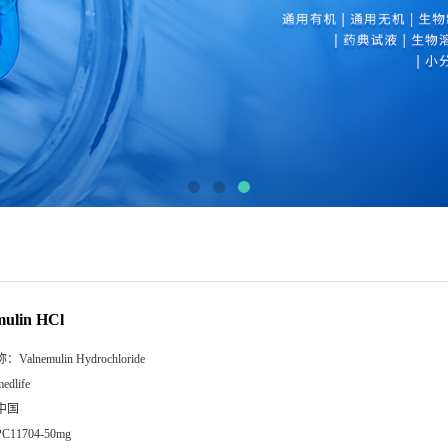
mulin HCl
称：
Valnemulin Hydrochloride
edlife
中国
PC11704-50mg