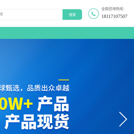
全国咨询热线：
18117107507