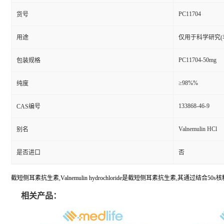
PC11704
货号
用途
仅用于科学研究(
PC11704-50mg
包装规格
≥98%%
纯度
133868-46-9
CAS编号
Valnemulin HCl
别名
是否进口
否
截短侧耳素抗生素,Valnemulin hydrochloride是截短侧耳素抗生素,其通
相关产品：