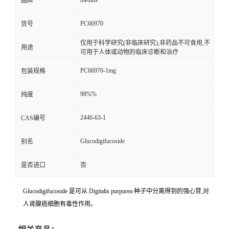
medlife
品牌
PC66970
货号
仅用于科学研究(非临床研究),非药品不可食用,不
用途
可用于人体或动物的临床诊断和治疗
PC66970-1mg
包装规格
98%%
纯度
2446-63-1
CAS编号
Glucodigifucoside
别名
是否进口
否
Glucodigifucoside 是可从 Digitalis purpurea 种子中分离得到的强心苷,对
人肾腺癌细胞有毒性作用。