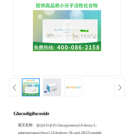
Glucodigifucoside
英文名称：
3β-[(4-O-β-D-Glucopyranosyl-6-deoxy-L-
galactopyranosyl)oxy]-14-hydroxy-5β-card-20(22)-enolide