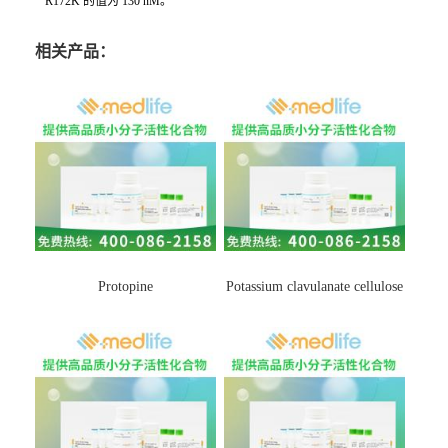
R172K 的值为 130 nM。
相关产品：
Protopine
Potassium clavulanate cellulose