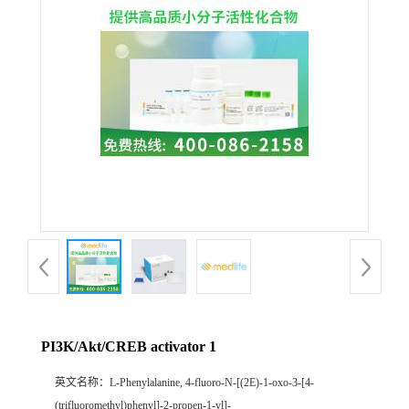
PI3K/Akt/CREB activator 1
英文名称：
L-Phenylalanine, 4-fluoro-N-[(2E)-1-oxo-3-[4-
(trifluoromethyl)phenyl]-2-propen-1-yl]-