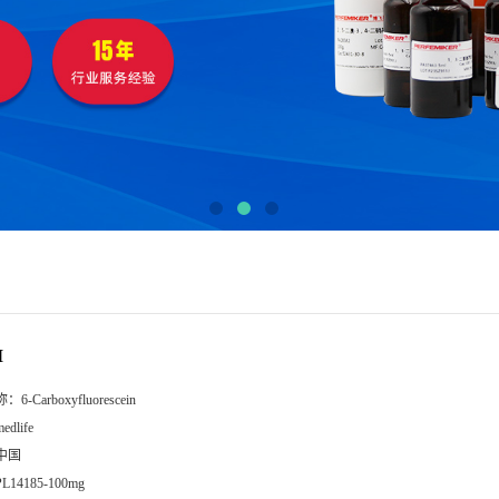
M
称：
6-Carboxyfluorescein
edlife
中国
PL14185-100mg