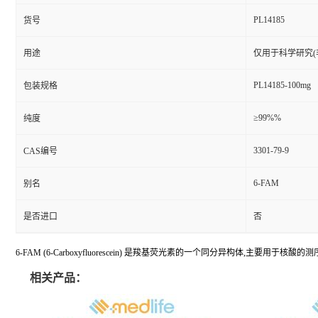
PL14185
货号
用途
仅用于科学研究(
PL14185-100mg
包装规格
≥99%%
纯度
3301-79-9
CAS编号
6-FAM
别名
是否进口
否
6-FAM (6-Carboxyfluorescein) 是羧基荧光素的一个同分异构体,主要用于核酸
相关产品：