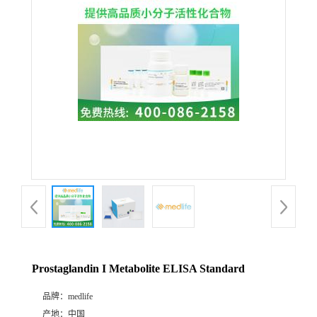
Prostaglandin I Metabolite ELISA Standard
品牌：
medlife
产地：
中国