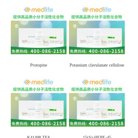
Protopine
Potassium clavulanate cellulose
K41498 TFA
15(S)-HEPE-d5