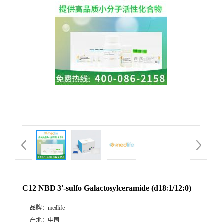
C12 NBD 3'-sulfo Galactosylceramide (d18:1/12:0)
品牌：
medlife
产地：
中国