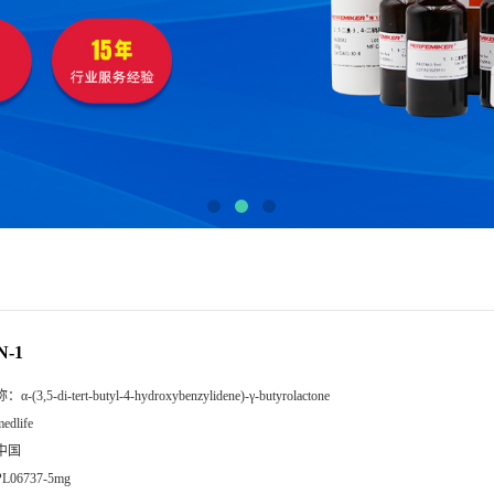
N-1
称：
α-(3,5-di-tert-butyl-4-hydroxybenzylidene)-γ-butyrolactone
edlife
中国
PL06737-5mg