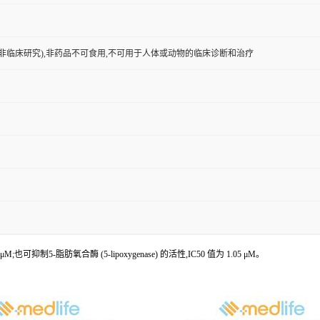
非临床研究),非药品不可食用,不可用于人体或动物的临床诊断和治疗
8 μM;也可抑制5-脂肪氧合酶 (5-lipoxygenase) 的活性,IC50 值为 1.05 μM。