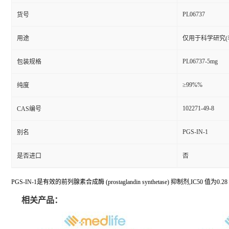
PL06737
货号
用途
仅用于科学研究(
PL06737-5mg
包装规格
≥99%%
纯度
102271-49-8
CAS编号
PGS-IN-1
别名
是否进口
否
PGS-IN-1是有效的前列腺素合成酶 (prostaglandin synthetase) 抑制剂,IC50 值为0.2
相关产品：