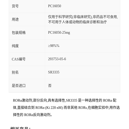
PC16050
货号
仅用于科学研究(非临床研究),非药品不可食用,
用途
不可用于人体或动物的临床诊断和治疗
PC16050-25mg
包装规格
≥98%%
纯度
293753-05-6
CAS编号
SR3335
别名
是否进口
否
RORα激动剂,部分反向,具有选择性,SR3335 是一种选择性的 RORα 配
体,直接结合到 RORα (Ki 220 nM) 而非其他 RORs,在细胞实验中,用作选
择性的 RORα反向激动剂。