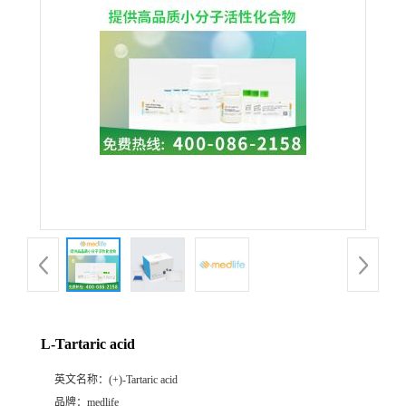
L-Tartaric acid
英文名称：
(+)-Tartaric acid
品牌：
medlife