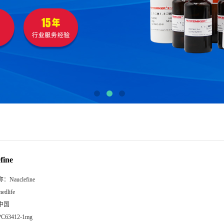
fine
称：
Nauclefine
edlife
中国
PC63412-1mg