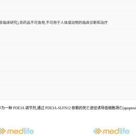
非临床研究),非药品不可食用,不可用于人体或动物的临床诊断和治疗
ine 可作为一种 PDE3A 调节剂,通过 PDE3A-SLFN12 依赖的死亡途径诱导癌细胞凋亡(apoptosi