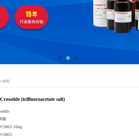
 salt)
Crosstide (trifluoroacetate salt)
edlife
中国
PC56821-10mg
PC56821