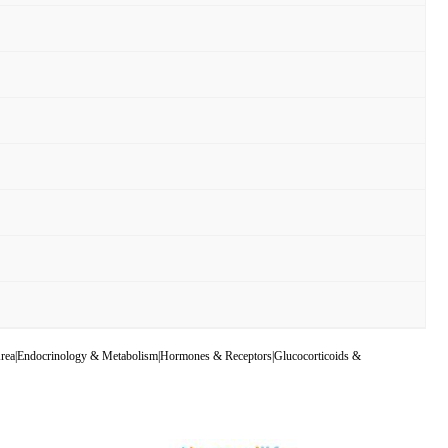
h Area|Endocrinology & Metabolism|Hormones & Receptors|Glucocorticoids &