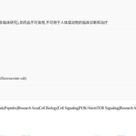
非临床研究),非药品不可食用,不可用于人体或动物的临床诊断和治疗
ifluoroacetate salt)
icals|Peptides||Research Area|Cell Biology|Cell Signaling|PI3K/Akt/mTOR Signaling||Researc