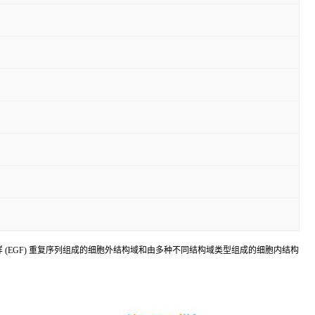
括由多个表皮生长因子样 (EGF) 重复序列组成的细胞外结构域和由多种不同结构域类型组成的细胞内结构