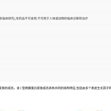
非临床研究),非药品不可食用,不可用于人体或动物的临床诊断和治疗
iated) 可基因编码蛋白质 NOTCH 家族的成员。该 I 型跨膜蛋白家族成员具有共同的结构特征,包