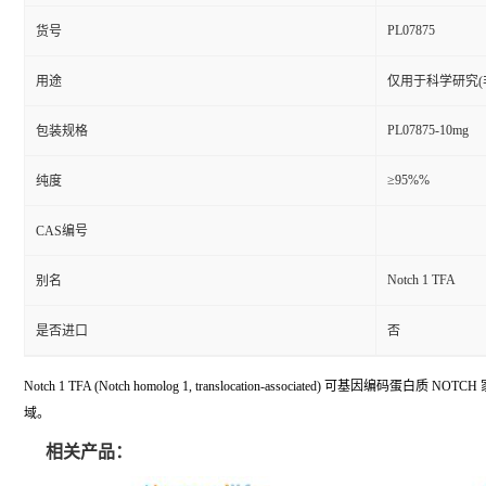
PL07875
货号
用途
仅用于科学研究(
PL07875-10mg
包装规格
≥95%%
纯度
CAS编号
Notch 1 TFA
别名
是否进口
否
Notch 1 TFA (Notch homolog 1, translocation-assoc
域。
相关产品：