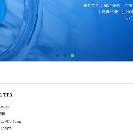
 1 TFA
edlife
中国
PL07875-10mg
PL07875