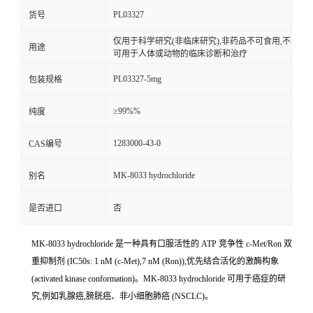
PL03327
货号
仅用于科学研究(非临床研究),非药品不可食用,不
用途
可用于人体或动物的临床诊断和治疗
PL03327-5mg
包装规格
≥99%%
纯度
1283000-43-0
CAS编号
MK-8033 hydrochloride
别名
是否进口
否
MK-8033 hydrochloride 是一种具有口服活性的 ATP 竞争性 c-Met/Ron 双
重抑制剂 (IC50s: 1 nM (c-Met),7 nM (Ron)),优先结合活化的激酶构象
(activated kinase conformation)。MK-8033 hydrochloride 可用于癌症的研
究,例如乳腺癌,膀胱癌、非小细胞肺癌 (NSCLC)。