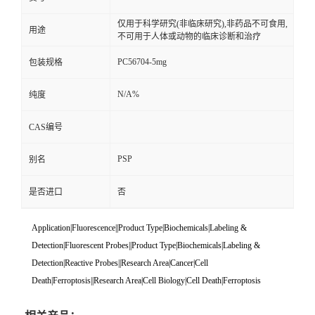
仅用于科学研究(非临床研究),非药品不可食用,
用途
不可用于人体或动物的临床诊断和治疗
PC56704-5mg
包装规格
N/A%
纯度
CAS编号
PSP
别名
是否进口
否
Application|Fluorescence||Product Type|Biochemicals|Labeling &
Detection|Fluorescent Probes||Product Type|Biochemicals|Labeling &
Detection|Reactive Probes||Research Area|Cancer|Cell
Death|Ferroptosis||Research Area|Cell Biology|Cell Death|Ferroptosis