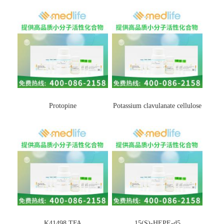
Protopine
Potassium clavulanate cellulose
K41498 TFA
15(S)-HEPE-d5