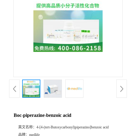
Boc-piperazine-benzoic acid
英文名称：
4-[4-(tert-Butoxycarbonyl)piperazino]benzoic acid
品牌：
medlife