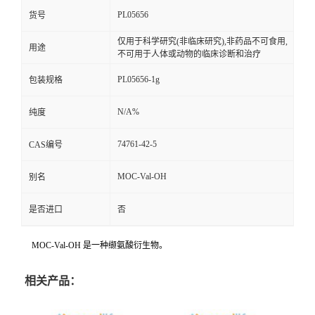
PL05656
货号
仅用于科学研究(非临床研究),非药品不可食用,
用途
不可用于人体或动物的临床诊断和治疗
PL05656-1g
包装规格
N/A%
纯度
74761-42-5
CAS编号
MOC-Val-OH
别名
是否进口
否
MOC-Val-OH 是一种缬氨酸衍生物。
相关产品：