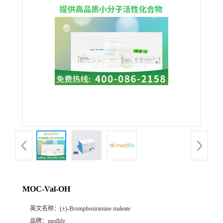
MOC-Val-OH
英文名称：
(±)-Brompheniramine maleate
品牌：
medlife