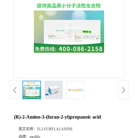
(R)-2-Amino-3-(furan-2-yl)propanoic acid
英文名称：
D-2-FURYLALANINE
品牌：
medlife