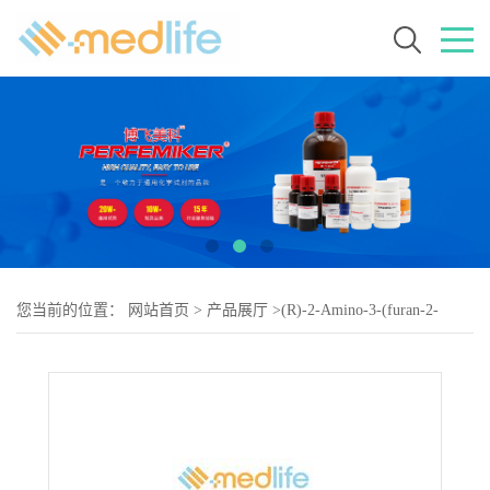
您当前的位置：
网站首页
>
产品展厅
>
(R)-2-Amino-3-(furan-2-
yl)propanoic acid