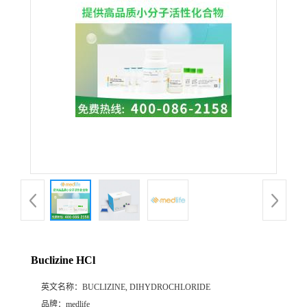
Buclizine HCl
英文名称：
BUCLIZINE, DIHYDROCHLORIDE
品牌：
medlife