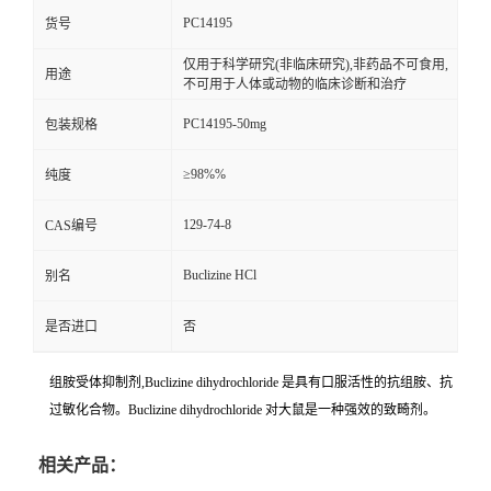
PC14195
货号
仅用于科学研究(非临床研究),非药品不可食用,
用途
不可用于人体或动物的临床诊断和治疗
PC14195-50mg
包装规格
≥98%%
纯度
129-74-8
CAS编号
Buclizine HCl
别名
是否进口
否
组胺受体抑制剂,Buclizine dihydrochloride 是具有口服活性的抗组胺、抗
过敏化合物。Buclizine dihydrochloride 对大鼠是一种强效的致畸剂。
相关产品：