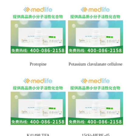
Protopine
Potassium clavulanate cellulose
K41498 TFA
15(S)-HEPE-d5