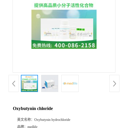
Oxybutynin chloride
英文名称：
Oxybutynin hydrochloride
品牌：
medlife