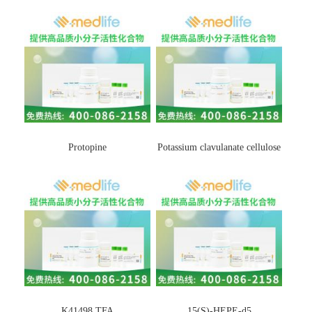
Protopine
Potassium clavulanate cellulose
K41498 TFA
15(S)-HEPE-d5