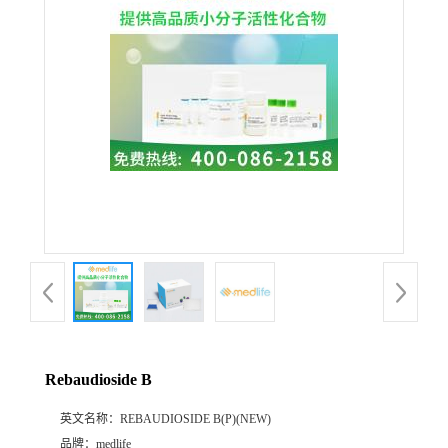
Rebaudioside B
英文名称：
REBAUDIOSIDE B(P)(NEW)
品牌：
medlife