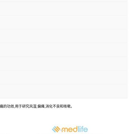
,活络,止痛的功效,用于研究风湿,偏瘫,消化不良和咳嗽。