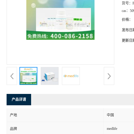
货号：
cas：
50
价格：
发布日
更新日
产品详请
产地
中国
medlife
品牌