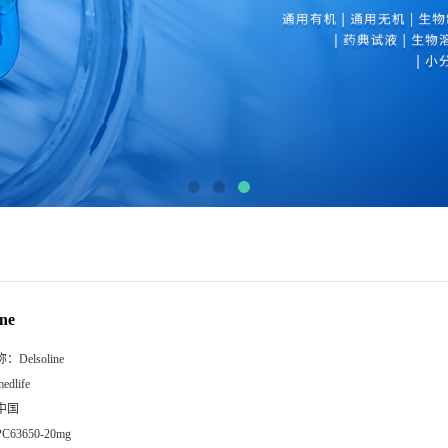
ine
称：
Delsoline
edlife
中国
PC63650-20mg