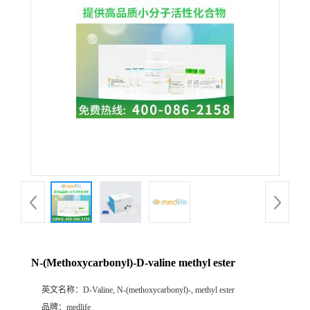
N-(Methoxycarbonyl)-D-valine methyl ester
英文名称：
D-Valine, N-(methoxycarbonyl)-, methyl ester
品牌：
medlife