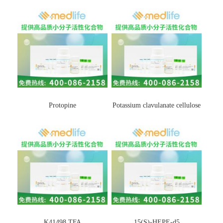
Protopine
Potassium clavulanate cellulose
K41498 TFA
15(S)-HEPE-d5