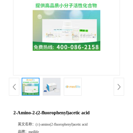
2-Amino-2-(2-fluorophenyl)acetic acid
英文名称：
(±)-amino(2-fluorophenyl)acetic acid
品牌：
medlife