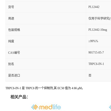
PL12442
货号
用途
仅用于科学研究(
PL12442-10mg
包装规格
≥99%%
纯度
901715-05-7
CAS编号
TRPC6-IN-1
别名
是否进口
否
TRPC6-IN-1 是 TRPC6 的一个抑制剂,其 EC50 值为 4.66 μM。
相关产品：