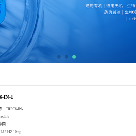
-IN-1
称：
TRPC6-IN-1
edlife
中国
PL12442-10mg