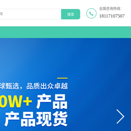
全国咨询热线：
18117107507