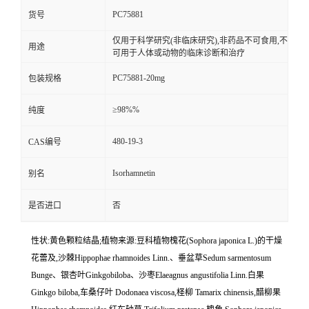
PC75881
货号
仅用于科学研究(非临床研究),非药品不可食用,不
用途
可用于人体或动物的临床诊断和治疗
PC75881-20mg
包装规格
≥98%%
纯度
480-19-3
CAS编号
Isorhamnetin
别名
是否进口
否
性状:黄色颗粒结晶;植物来源:豆科植物槐花(Sophora japonica L.)的干燥
花蕾及,沙棘Hippophae rhamnoides Linn.、垂盆草Sedum sarmentosum
Bunge、银杏叶Ginkgobiloba、沙枣Elaeagnus angustifolia Linn.白果
Ginkgo biloba,车桑仔叶 Dodonaea viscosa,柽柳 Tamarix chinensis,醋柳果