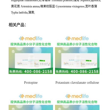
Hippophae rhamnoides,红车轴草 Trifolium pratense,槐角 Sophora japonica,
黄花蒿 Artemisia annua,喙果绞股蓝 Gynostemma vixingense,宽叶香蒲
Typha latifolia,蒲黄;
相关产品：
Protopine
Potassium clavulanate cellulose