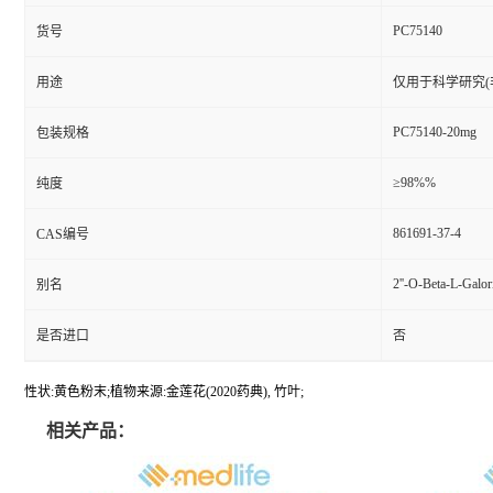
PC75140
货号
用途
仅用于科学研究(
PC75140-20mg
包装规格
≥98%%
纯度
861691-37-4
CAS编号
2''-O-Beta-L-Galor
别名
是否进口
否
性状:黄色粉末;植物来源:金莲花(2020药典), 竹叶;
相关产品：