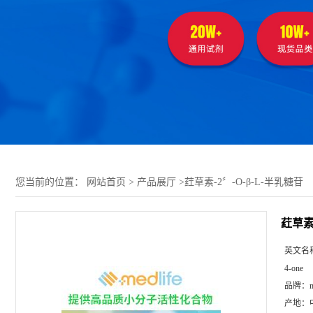
您当前的位置：
网站首页
>
产品展厅
>
荭草素-2〞-O-β-L-半乳糖苷
荭草素-
英文名
4-one
品牌：
m
产地：