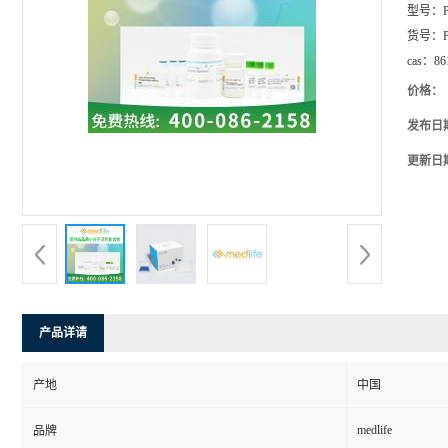
型号：
货号：
cas：
86
价格：
发布日
更新日
产品详请
产地
中国
medlife
品牌