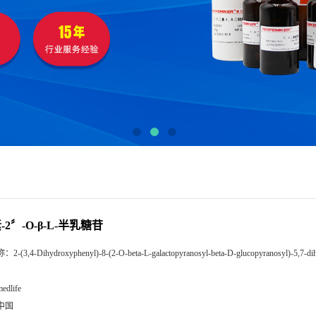
2〞-O-β-L-半乳糖苷
称：
2-(3,4-Dihydroxyphenyl)-8-(2-O-beta-L-galactopyranosyl-beta-D-glucopyranosyl)-5,7-
edlife
中国