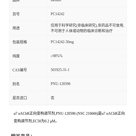
medlife
品牌
PC14242
货号
仅用于科学研究(非临床研究),非药品不可食用,
用途
不可用于人体或动物的临床诊断和治疗
PC14242-50mg
包装规格
≥98%%
纯度
501925-31-1
CAS编号
PNU-120596
别名
是否进口
否
α7 nAChR正向变构调节剂,PNU-120596 (NSC 216666)是α7 nAChR正向
变构调节剂,EC50为0.2 μM。