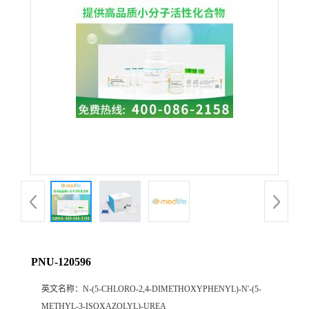
PNU-120596
英文名称：
N-(5-CHLORO-2,4-DIMETHOXYPHENYL)-N'-(5-
METHYL-3-ISOXAZOLYL)-UREA