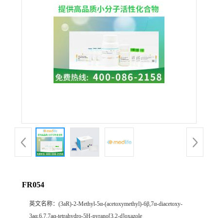
FR054
英文名称：
(3aR)-2-Methyl-5α-(acetoxymethyl)-6β,7α-diacetoxy-
3aα,6,7,7aα-tetrahydro-5H-pyrano[3,2-d]oxazole