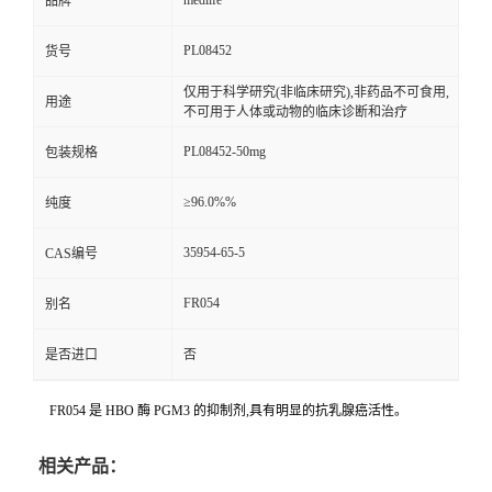
medlife
品牌
PL08452
货号
仅用于科学研究(非临床研究),非药品不可食用,
用途
不可用于人体或动物的临床诊断和治疗
PL08452-50mg
包装规格
≥96.0%%
纯度
35954-65-5
CAS编号
FR054
别名
是否进口
否
FR054 是 HBO 酶 PGM3 的抑制剂,具有明显的抗乳腺癌活性。
相关产品：