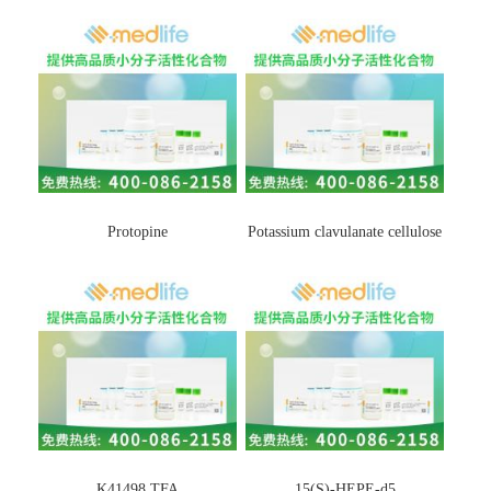
Protopine
Potassium clavulanate cellulose
K41498 TFA
15(S)-HEPE-d5