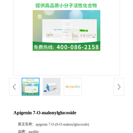
Apigenin 7-O-malonylglucoside
英文名称：
apigenin 7-O-(6-O-malonylglucoside)
品牌：
medlife