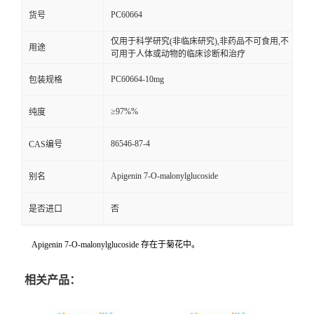
PC60664
货号
仅用于科学研究(非临床研究),非药品不可食用,不
用途
可用于人体或动物的临床诊断和治疗
PC60664-10mg
包装规格
≥97%%
纯度
86546-87-4
CAS编号
Apigenin 7-O-malonylglucoside
别名
是否进口
否
Apigenin 7-O-malonylglucoside 存在于菊花中。
相关产品：