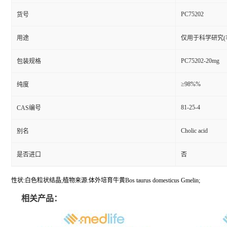
PC75202
货号
用途
仅用于科学研究(
PC75202-20mg
包装规格
≥98%%
纯度
81-25-4
CAS编号
Cholic acid
别名
是否进口
否
性状:白色粒状结晶;植物来源:体外培育牛黄Bos taurus domesticus Gmelin;
相关产品：