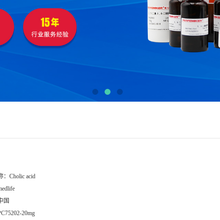
称：
Cholic acid
edlife
中国
PC75202-20mg