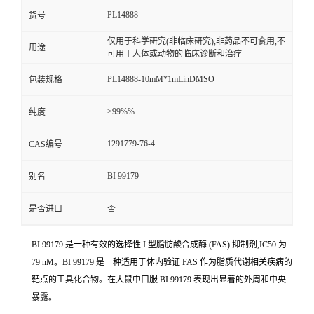
PL14888
货号
仅用于科学研究(非临床研究),非药品不可食用,不
用途
可用于人体或动物的临床诊断和治疗
PL14888-10mM*1mLinDMSO
包装规格
≥99%%
纯度
1291779-76-4
CAS编号
BI 99179
别名
是否进口
否
BI 99179 是一种有效的选择性 I 型脂肪酸合成酶 (FAS) 抑制剂,IC50 为
79 nM。BI 99179 是一种适用于体内验证 FAS 作为脂质代谢相关疾病的
靶点的工具化合物。在大鼠中口服 BI 99179 表现出显着的外周和中央
暴露。