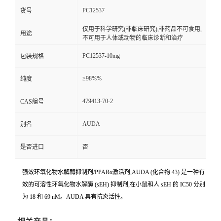
PC12537
货号
仅用于科学研究(非临床研究),非药品不可食用,
用途
不可用于人体或动物的临床诊断和治疗
PC12537-10mg
包装规格
≥98%%
纯度
479413-70-2
CAS编号
AUDA
别名
是否进口
否
强效环氧化物水解酶抑制剂/PPARα激活剂,AUDA (化合物 43) 是一种有
效的可溶性环氧化物水解酶 (sEH) 抑制剂,在小鼠和人 sEH 的 IC50 分别
为 18 和 69 nM。AUDA 具有抗炎活性。