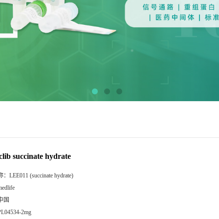
clib succinate hydrate
称：
LEE011 (succinate hydrate)
edlife
中国
PL04534-2mg