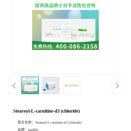
Stearoyl-L-carnitine-d3 (chloride)
英文名称：
Stearoyl-L-carnitine-d3 (chloride)
品牌：
medlife