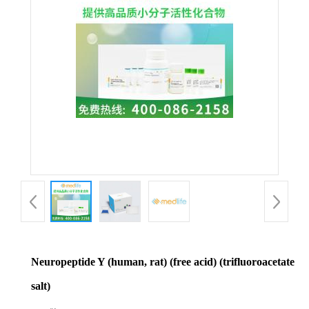
Neuropeptide Y (human, rat) (free acid) (trifluoroacetate
salt)