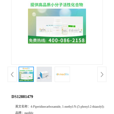
DS12881479
英文名称：
4-Piperidinecarboxamide, 1-methyl-N-(5-phenyl-2-thiazolyl)-
品牌：
medlife