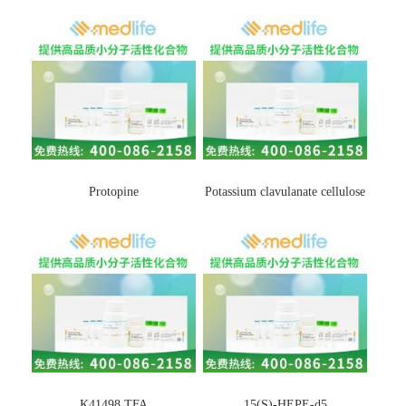
Protopine
Potassium clavulanate cellulose
K41498 TFA
15(S)-HEPE-d5