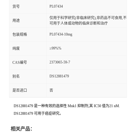
PL07434
货号
仅用于科学研究(非临床研究),非药品不可食用,不
用途
可用于人体或动物的临床诊断和治疗
PL07434-10mg
包装规格
≥99%%
纯度
2373065-59-7
CAS编号
DS12881479
别名
是否进口
否
DS12881479 是一种有效的选择性 Mnk1 抑制剂,其 IC50 值为21 nM.
DS12881479 可用于癌症研究。
相关产品：