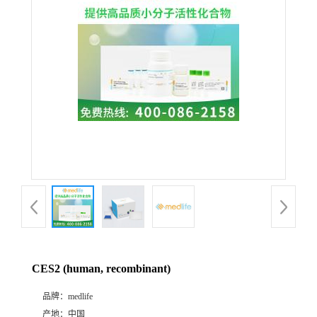
CES2 (human, recombinant)
品牌：
medlife
产地：
中国