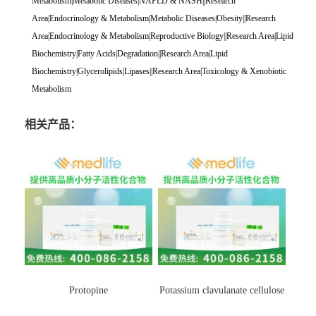
Metabolism|Metabolic Diseases|NAFLD & NASH||Research
Area|Endocrinology & Metabolism|Metabolic Diseases|Obesity||Research
Area|Endocrinology & Metabolism|Reproductive Biology||Research Area|Lipid
Biochemistry|Fatty Acids|Degradation||Research Area|Lipid
Biochemistry|Glycerolipids|Lipases||Research Area|Toxicology & Xenobiotic
Metabolism
相关产品：
Protopine
Potassium clavulanate cellulose