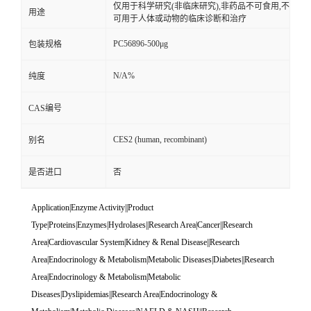
仅用于科学研究(非临床研究),非药品不可食用,不
用途
可用于人体或动物的临床诊断和治疗
PC56896-500μg
包装规格
N/A%
纯度
CAS编号
CES2 (human, recombinant)
别名
是否进口
否
Application|Enzyme Activity||Product
Type|Proteins|Enzymes|Hydrolases||Research Area|Cancer||Research
Area|Cardiovascular System|Kidney & Renal Disease||Research
Area|Endocrinology & Metabolism|Metabolic Diseases|Diabetes||Research
Area|Endocrinology & Metabolism|Metabolic
Diseases|Dyslipidemias||Research Area|Endocrinology &