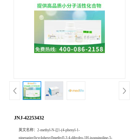
JNJ-42253432
英文名称：
2-methyl-N-[[1-(4-phenyl-1-
piperazinyl)cyclohexyl]methyl]-3,4-dihydro-1H-isoquinoline-5-