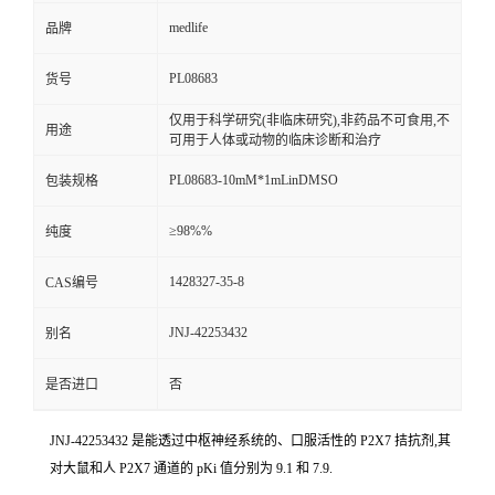
medlife
品牌
PL08683
货号
仅用于科学研究(非临床研究),非药品不可食用,不
用途
可用于人体或动物的临床诊断和治疗
PL08683-10mM*1mLinDMSO
包装规格
≥98%%
纯度
1428327-35-8
CAS编号
JNJ-42253432
别名
是否进口
否
JNJ-42253432 是能透过中枢神经系统的、口服活性的 P2X7 拮抗剂,其
对大鼠和人 P2X7 通道的 pKi 值分别为 9.1 和 7.9.