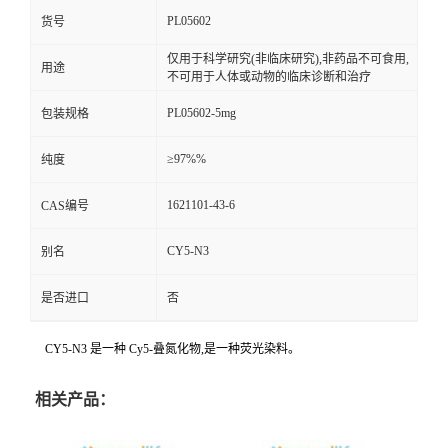
PL05602
货号
仅用于科学研究(非临床研究),非药品不可食用,
用途
不可用于人体或动物的临床诊断和治疗
PL05602-5mg
包装规格
≥97%%
纯度
1621101-43-6
CAS编号
CY5-N3
别名
是否进口
否
CY5-N3 是一种 Cy5-叠氮化物,是一种荧光染料。
相关产品：