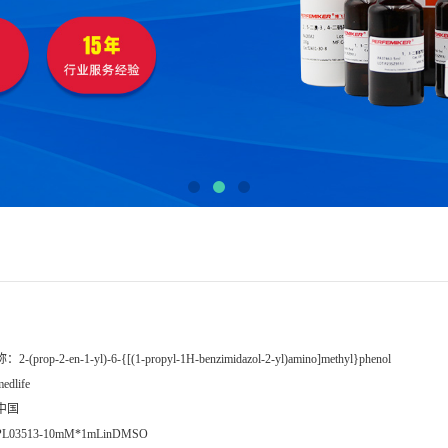
称：
2-(prop-2-en-1-yl)-6-{[(1-propyl-1H-benzimidazol-2-yl)amino]methyl}phenol
edlife
中国
PL03513-10mM*1mLinDMSO