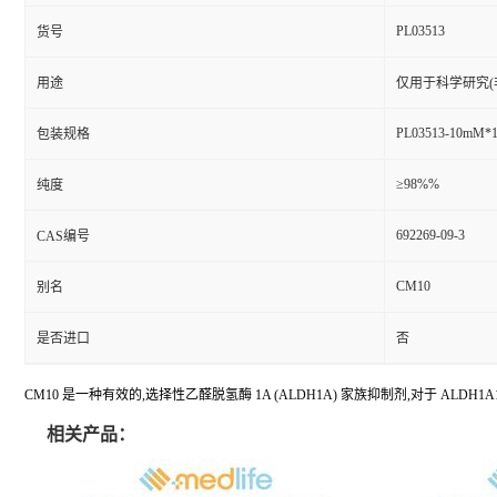
PL03513
货号
用途
仅用于科学研究(
PL03513-10mM*
包装规格
≥98%%
纯度
692269-09-3
CAS编号
CM10
别名
是否进口
否
CM10 是一种有效的,选择性乙醛脱氢酶 1A (ALDH1A) 家族抑制剂,对于 ALDH1A1
相关产品：