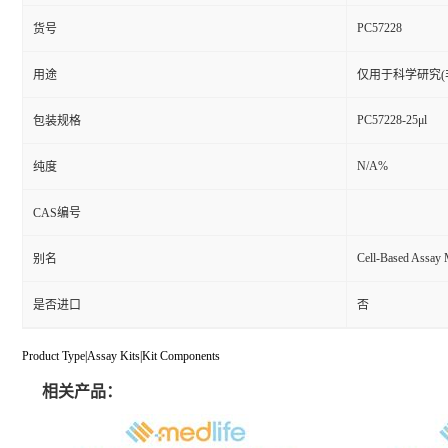
PC57228
货号
用途
仅用于科学研究(
PC57228-25μl
包装规格
N/A%
纯度
CAS编号
Cell-Based Assay 
别名
是否进口
否
Product Type|Assay Kits|Kit Components
相关产品：