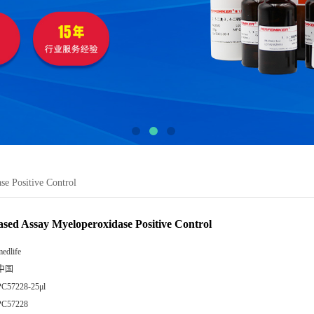
se Positive Control
ased Assay Myeloperoxidase Positive Control
edlife
中国
PC57228-25μl
PC57228