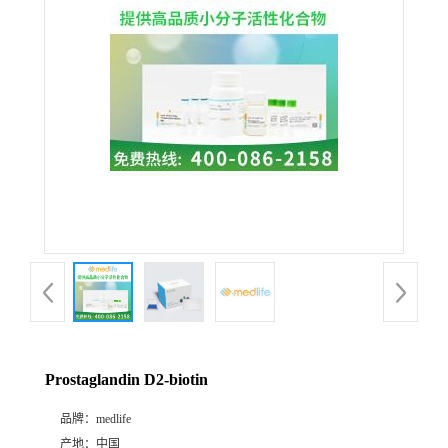
Prostaglandin D2-biotin
品牌：
medlife
产地：
中国