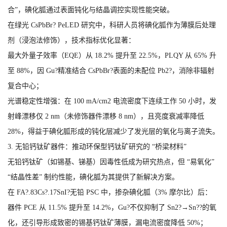
合”，碘化胍通过表面钝化与结晶调控实现性能突破。
在绿光 CsPbBr? PeLED 研究中，科研人员将碘化胍作为薄膜后处理
剂（浸泡法修饰），技术指标优化显著：
最大外量子效率（EQE）从 18.2% 提升至 22.5%，PLQY 从 65% 升
至 88%，因 Gu?精准结合 CsPbBr?表面的未配位 Pb2?，消除非辐射
复合中心；
光谱稳定性增强：在 100 mA/cm2 电流密度下连续工作 50 小时，发
射峰漂移仅 2 nm（未修饰器件漂移 8 nm），且亮度衰减率降低
28%，得益于碘化胍形成的钝化层减少了发光层的氧化与离子流失。
3. 无铅钙钛矿器件：推动环保型钙钛矿研究的 “桥梁材料”
无铅钙钛矿（如锡基、锑基）因毒性低成为研究热点，但 “易氧化”
“结晶性差” 制约性能，碘化胍为其提供了新解决方案。
在 FA?.83Cs?.17SnI?无铅 PSC 中，掺杂碘化胍（3% 摩尔比）后：
器件 PCE 从 11.5% 提升至 14.2%，Gu?不仅抑制了 Sn2?→Sn??的氧
化，还引导形成致密的锡基钙钛矿薄膜，漏电流密度降低 50%；