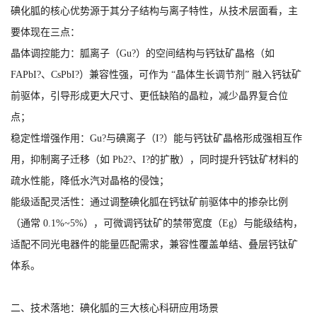
碘化胍的核心优势源于其分子结构与离子特性，从技术层面看，主
要体现在三点：
晶体调控能力：胍离子（Gu?）的空间结构与钙钛矿晶格（如
FAPbI?、CsPbI?）兼容性强，可作为 “晶体生长调节剂” 融入钙钛矿
前驱体，引导形成更大尺寸、更低缺陷的晶粒，减少晶界复合位
点；
稳定性增强作用：Gu?与碘离子（I?）能与钙钛矿晶格形成强相互作
用，抑制离子迁移（如 Pb2?、I?的扩散），同时提升钙钛矿材料的
疏水性能，降低水汽对晶格的侵蚀；
能级适配灵活性：通过调整碘化胍在钙钛矿前驱体中的掺杂比例
（通常 0.1%~5%），可微调钙钛矿的禁带宽度（Eg）与能级结构，
适配不同光电器件的能量匹配需求，兼容性覆盖单结、叠层钙钛矿
体系。
二、技术落地：碘化胍的三大核心科研应用场景