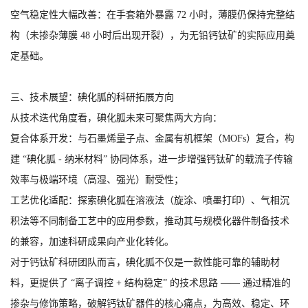
空气稳定性大幅改善：在手套箱外暴露 72 小时，薄膜仍保持完整结
构（未掺杂薄膜 48 小时后出现开裂），为无铅钙钛矿的实际应用奠
定基础。
三、技术展望：碘化胍的科研拓展方向
从技术迭代角度看，碘化胍未来可聚焦两大方向：
复合体系开发：与石墨烯量子点、金属有机框架（MOFs）复合，构
建 “碘化胍 - 纳米材料” 协同体系，进一步增强钙钛矿的载流子传输
效率与极端环境（高湿、强光）耐受性；
工艺优化适配：探索碘化胍在溶液法（旋涂、喷墨打印）、气相沉
积法等不同制备工艺中的应用参数，推动其与规模化器件制备技术
的兼容，加速科研成果向产业化转化。
对于钙钛矿科研团队而言，碘化胍不仅是一款性能可靠的辅助材
料，更提供了 “离子调控 + 结构稳定” 的技术思路 —— 通过精准的
掺杂与修饰策略，破解钙钛矿器件的核心痛点，为高效、稳定、环