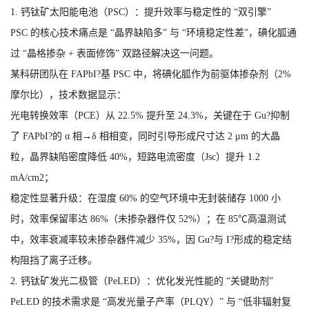
1. 钙钛矿太阳能电池（PSC）：提升效率与稳定性的 “双引擎”
PSC 的核心技术痛点是 “晶界缺陷多” 与 “环境稳定性差”，碘化胍通
过 “晶格掺杂 + 表面修饰” 双路径解决这一问题。
某科研团队在 FAPbI?基 PSC 中，将碘化胍作为前驱体掺杂剂（2%
摩尔比），技术数据显示：
光电转换效率（PCE）从 22.5% 提升至 24.3%，关键在于 Gu?抑制
了 FAPbI?的 α 相→δ 相相变，同时引导形成尺寸达 2 μm 的大晶
粒，晶界缺陷密度降低 40%，短路电流密度（Jsc）提升 1.2
mA/cm2；
稳定性显著升级：在湿度 60% 的空气环境中无封装储存 1000 小
时，效率保留率达 86%（未掺杂器件仅 52%）；在 85℃高温测试
中，效率衰减率较未掺杂器件减少 35%，因 Gu?与 I?形成的稳定结
构阻挡了离子迁移。
2. 钙钛矿发光二极管（PeLED）：优化发光性能的 “关键助剂”
PeLED 的技术需求是 “高发光量子产率（PLQY）” 与 “低非辐射复