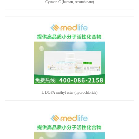
Cystatin C (human, recombinant)
L-DOPA methyl ester (hydrochloride)