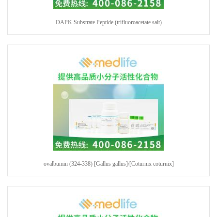
DAPK Substrate Peptide (trifluoroacetate salt)
ovalbumin (324-338) [Gallus gallus]/[Coturnix coturnix]