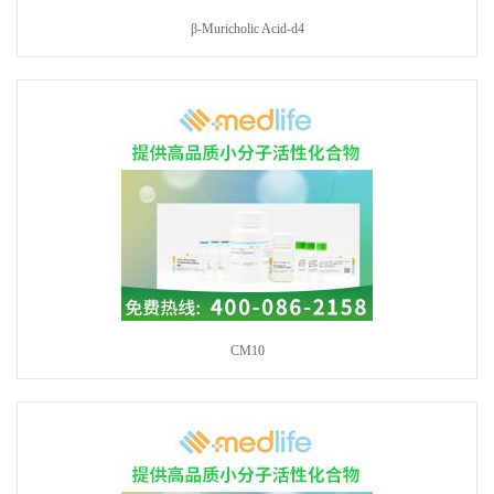
β-Muricholic Acid-d4
CM10